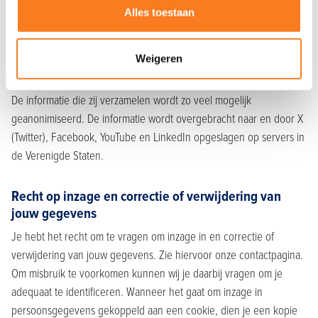
code worden cookies geplaatst. Wij hebben daar geen invloed op.
Alles toestaan
Lees de privacyverklaring van AddThis, Facebook, Twitter en
eventueel andere gebruikte sociale diensten (welke regelmatig
kunnen wijzigen) om te lezen wat zij met jouw (persoons)gegevens
Weigeren
doen die zij via deze cookies verwerken.
De informatie die zij verzamelen wordt zo veel mogelijk
geanonimiseerd. De informatie wordt overgebracht naar en door X
(Twitter), Facebook, YouTube en LinkedIn opgeslagen op servers in
de Verenigde Staten.
Recht op inzage en correctie of verwijdering van
jouw gegevens
Je hebt het recht om te vragen om inzage in en correctie of
verwijdering van jouw gegevens. Zie hiervoor onze contactpagina.
Om misbruik te voorkomen kunnen wij je daarbij vragen om je
adequaat te identificeren. Wanneer het gaat om inzage in
persoonsgegevens gekoppeld aan een cookie, dien je een kopie