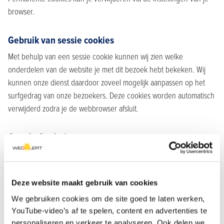
browser.
Gebruik van sessie cookies
Met behulp van een sessie cookie kunnen wij zien welke
onderdelen van de website je met dit bezoek hebt bekeken. Wij
kunnen onze dienst daardoor zoveel mogelijk aanpassen op het
surfgedrag van onze bezoekers. Deze cookies worden automatisch
verwijderd zodra je de webbrowser afsluit.
Google Analytics
Via onze website wordt een cookie geplaatst van het Amerikaanse
bedrijf Google, als deel van de “Analytics”-dienst. Wij gebruiken
deze dienst om bij te houden en rapportages te krijgen over hoe
Deze website maakt gebruik van cookies
bezoekers de website gebruiken. Wij kunnen deze informatie
We gebruiken cookies om de site goed te laten werken,
gebruiken om de website te verbeteren. Google kan deze
YouTube-video’s af te spelen, content en advertenties te
informatie aan derden verschaffen indien Google hiertoe wettelijk
personaliseren en verkeer te analyseren. Ook delen we