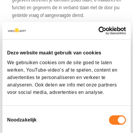
functie) en gegevens die in verband staan met de door jou
gestelde vraag of aangevraagde dienst.
Als u gegevens invult met betrekking tot een sollicitatie. Deze
gegevens betreffen uw identiteit (zoals naam, e-mailadres,
telefoon), motivatiebrief en CV. Deze gegevens staan in
verband met de functie waar u op heeft gesolliciteerd.
Deze website maakt gebruik van cookies
Bij contact met de vereniging:
We gebruiken cookies om de site goed te laten
Wanneer je contact met ons opneemt (via een contactformulier,
werken, YouTube-video’s af te spelen, content en
e-mail of telefonisch). Het gaat dan om de gegevens waarover
advertenties te personaliseren en verkeer te
je contact met ons opneemt en die je zelf hebt doorgegeven
analyseren. Ook delen we info met onze partners
voor het opnemen van contact. Het kan gaan om je e-
voor social media, advertenties en analyse.
mailadres en/of telefoonnummer in combinatie met je initialen
en/of voornaam, achternaam en vraag. Bouwend Nederland
Toestemmingsselectie
verwerkt bovenstaande persoonsgegevens niet langer dan
Noodzakelijk
noodzakelijk en volgt de toepasselijke wet- en regelgeving
voor de wettelijke bewaartermijnen.