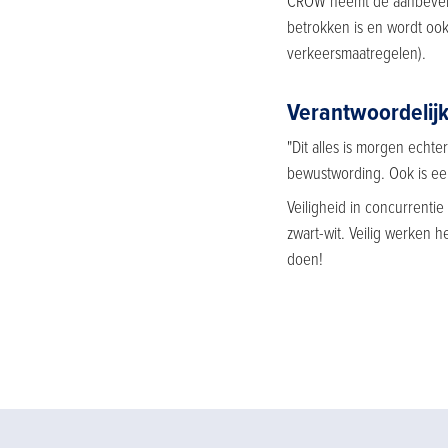
CROW neemt de aanbevelin
betrokken is en wordt ook
verkeersmaatregelen).
Verantwoordelij
"Dit alles is morgen echt
bewustwording. Ook is ee
Veiligheid in concurrentie 
zwart-wit. Veilig werken h
doen!