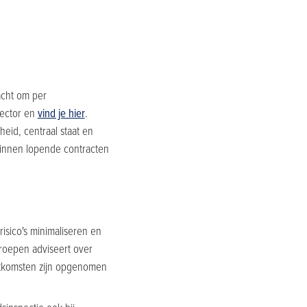
acht om per
sector en
vind je hier
.
eid, centraal staat en
innen lopende contracten
isico's minimaliseren en
roepen adviseert over
itkomsten zijn opgenomen