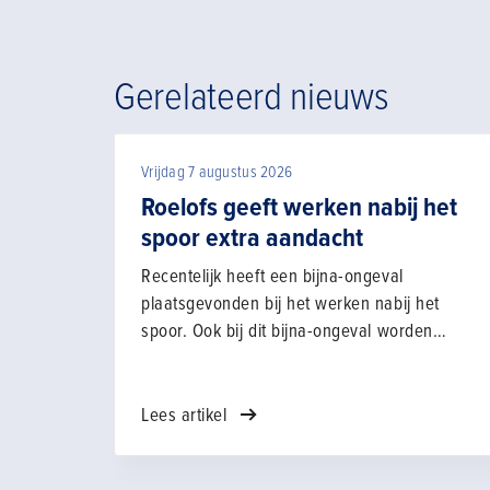
Gerelateerd nieuws
Vrijdag 7 augustus 2026
Roelofs geeft werken nabij het
spoor extra aandacht
Recentelijk heeft een bijna-ongeval
plaatsgevonden bij het werken nabij het
spoor. Ook bij dit bijna-ongeval worden
kenmerken genoemd die regelmatig worden
ervaren, zoals het risico op vermoeidheid
door werken in de late avond en dan vooral
Lees artikel
bij situaties die weinig voorkomen zoals
werken in de nabijheid van het spoor.