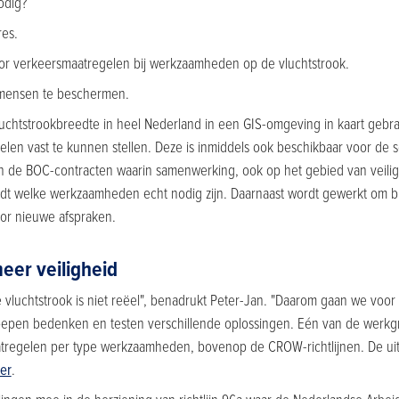
odig?
es.
voor verkeersmaatregelen bij werkzaamheden op de vluchtstrook.
 mensen te beschermen.
vluchtstrookbreedte in heel Nederland in een GIS-omgeving in kaart gebr
len vast te kunnen stellen. Deze is inmiddels ook beschikbaar voor de 
n de BOC-contracten waarin samenwerking, ook op het gebied van veiligh
t welke werkzaamheden echt nodig zijn. Daarnaast wordt gewerkt om b
or nieuwe afspraken.
meer veiligheid
vluchtstrook is niet reëel", benadrukt Peter-Jan. "Daarom gaan we voor r
oepen bedenken en testen verschillende oplossingen. Eén van de werkg
aatregelen per type werkzaamheden, bovenop de CROW-richtlijnen. De u
ier
.