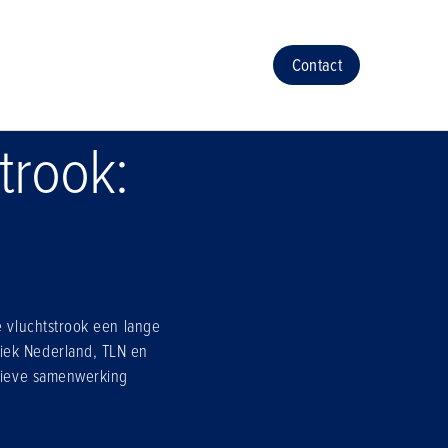
Contact
trook:
e vluchtstrook een lange
iek Nederland, TLN en
ctieve samenwerking