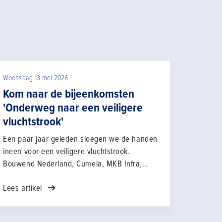
Woensdag 13 mei 2026
Kom naar de bijeenkomsten
'Onderweg naar een veiligere
vluchtstrook'
Een paar jaar geleden sloegen we de handen
ineen voor een veiligere vluchtstrook.
Bouwend Nederland, Cumela, MKB Infra,
Techniek Nederland, TLN, VHG en
Lees artikel
Rijkswaterstaat gingen aan de slag om er
samen voor te zorgen dat we de risico's bij
het werk op de vluchtstrook verkleinen en de