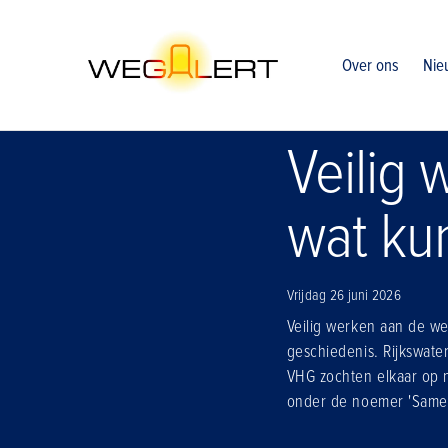
Home
Nieuws
Veilig werken op de vluchtstrook wat kun ji
Over ons
Nie
Veilig 
wat kun
Vrijdag 26 juni 2026
Veilig werken aan de we
geschiedenis. Rijkswat
VHG zochten elkaar op n
onder de noemer 'Samen