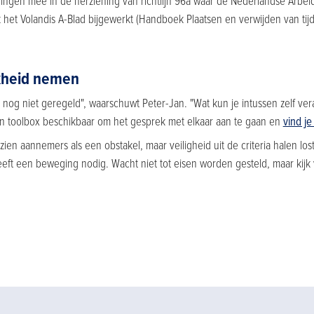
gen mee in de herziening van richtlijn 96a waar de Nederlandse Arbeids
 het Volandis A-Blad bijgewerkt (Handboek Plaatsen en verwijden van tijd
kheid nemen
er nog niet geregeld", waarschuwt Peter-Jan. "Wat kun je intussen zelf v
n toolbox beschikbaar om het gesprek met elkaar aan te gaan en
vind je
zien aannemers als een obstakel, maar veiligheid uit de criteria halen lost 
eeft een beweging nodig. Wacht niet tot eisen worden gesteld, maar kijk v