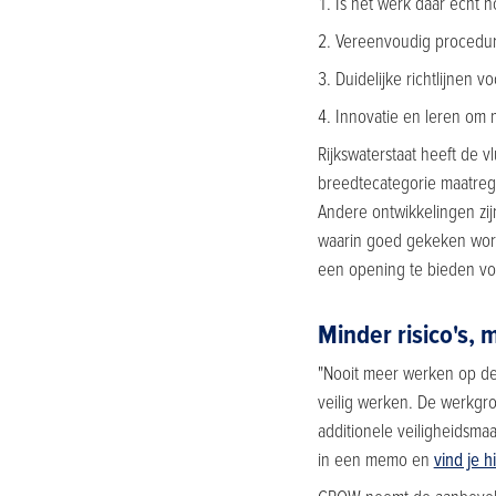
Is het werk daar echt n
Vereenvoudig procedur
Duidelijke richtlijnen 
Innovatie en leren om
Rijkswaterstaat heeft de 
breedtecategorie maatrege
Andere ontwikkelingen zij
waarin goed gekeken word
een opening te bieden vo
Minder risico's, 
"Nooit meer werken op de 
veilig werken. De werkgr
additionele veiligheidsm
in een memo en
vind je h