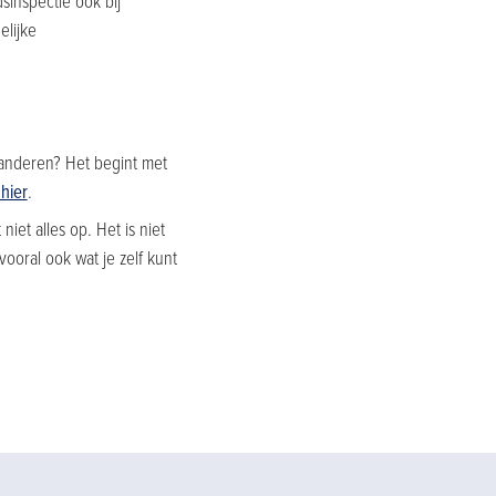
inspectie ook bij
elijke
eranderen? Het begint met
 hier
.
niet alles op. Het is niet
ooral ook wat je zelf kunt