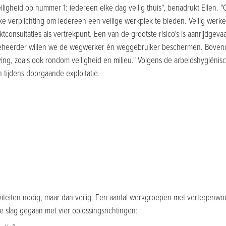
 veiligheid op nummer 1: iedereen elke dag veilig thuis", benadrukt Ellen.
ke verplichting om iedereen een veilige werkplek te bieden. Veilig werk
consultaties als vertrekpunt. Een van de grootste risico's is aanrijdgevaa
beheerder willen we de wegwerker én weggebruiker beschermen. Bove
ing, zoals ook rondom veiligheid en milieu." Volgens de arbeidshygiënis
n tijdens doorgaande exploitatie.
viteiten nodig, maar dan veilig. Een aantal werkgroepen met vertegenwo
de slag gegaan met vier oplossingsrichtingen: