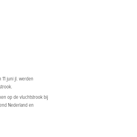
11 juni jl. werden
strook.
ken op de vluchtstrook bij
wend Nederland en