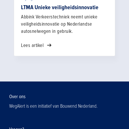
en marktpartijen besloten samen op te
LTMA Unieke veiligheidsinnovatie
trekken om risico’s te verminderen. Twee
Abbink Verkeerstechniek neemt unieke
jaar later blikken projectleider Ellen
veiligheidsinnovatie op Nederlandse
Buskens (Rijkswaterstaat, afdeling
autosnelwegen in gebruik.
Veiligheid in Projecten) en Peter-Jan
Hendriks (directeur Traffic & More) terug op
Lees artikel
een traject vol inzichten, leermomenten, en
concrete stappen vooruit.
Over ons
WegAlert is een initiatief van Bouwend Nederland.