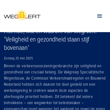
Home
Nieuws
Het hoe wat en waarom van wegalert
Het hoe, wat en waarom van WegAlert:
‘Veiligheid en gezondheid staan stijf
bovenaan’
Zondag 25 mei 2025
Binnen de verkeersvoorzieningenbranche zijn veiligheid en
gezondheid van cruciaal belang. De Vakgroep Specialistische
Wegenbouw, de Commissie Verkeersmaatregelen en Bouwend
Nederland hebben zich daarom tot doel gesteld om een
werkomgeving te creëren waarin deze aspecten de
allerhoogste prioriteit hebben. Dit betekent dat iedere
betrokkene – van wegwerker tot beleidsmaker –
eigenaarschap toont wanneer het aankomt op zowel de eigen