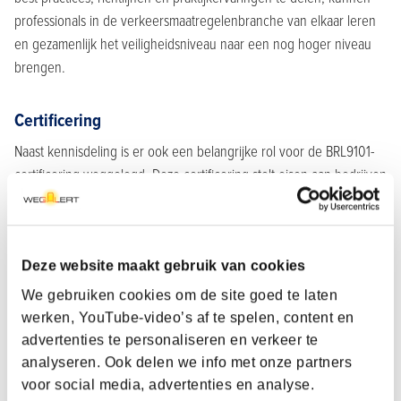
professionals in de verkeersmaatregelenbranche van elkaar leren
en gezamenlijk het veiligheidsniveau naar een nog hoger niveau
brengen.
Certificering
Naast kennisdeling is er ook een belangrijke rol voor de BRL9101-
certificering weggelegd. Deze certificering stelt eisen aan bedrijven
die verkeersmaatregelen plaatsen en onderhouden. Deze
certificering zorgt er ook voor dat deze bedrijven voldoen aan de
hoogste kwaliteits- en veiligheidseisen.
Deze website maakt gebruik van cookies
Leren van incidenten en ongevallen
We gebruiken cookies om de site goed te laten
werken, YouTube-video’s af te spelen, content en
Incidenten en ongevallen bieden waardevolle inzichten die kunnen
advertenties te personaliseren en verkeer te
helpen om toekomstige risico’s tot een minimum te beperken.
analyseren. Ook delen we info met onze partners
WegAlert verzamelt en analyseert deze gebeurtenissen zodat
voor social media, advertenties en analyse.
professionals lering kunnen trekken en verbeteringen kunnen