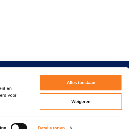
Alles toestaan
ent en
ners voor
Weigeren
ing
Details tonen