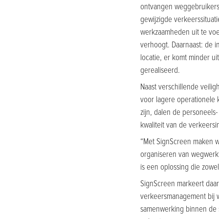
ontvangen weggebruikers 
gewijzigde verkeerssituat
werkzaamheden uit te voer
verhoogt. Daarnaast: de i
locatie, er komt minder ui
gerealiseerd.
Naast verschillende veil
voor lagere operationele
zijn, dalen de personeels-
kwaliteit van de verkeersi
“Met SignScreen maken we
organiseren van wegwerkz
is een oplossing die zow
SignScreen markeert daar
verkeersmanagement bij 
samenwerking binnen de s