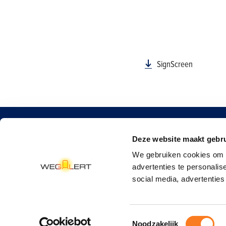
SignScreen
Over ons
Deze website maakt gebru
WegAlert is een initiatief van Bouwend Nederland.
We gebruiken cookies om d
advertenties te personalis
social media, advertenties
Cookies
Disclaimer
Privacy
© WegAlert
Toestemmingsselectie
Noodzakelijk