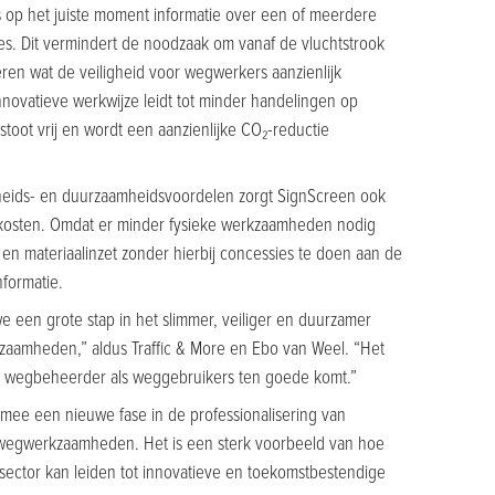
op het juiste moment informatie over een of meerdere
ies. Dit vermindert de noodzaak om vanaf de vluchtstrook
en wat de veiligheid voor wegwerkers aanzienlijk
nnovatieve werkwijze leidt tot minder handelingen op
tstoot vrij en wordt een aanzienlijke CO₂-reductie
igheids- en duurzaamheidsvoordelen zorgt SignScreen ook
 kosten. Omdat er minder fysieke werkzaamheden nodig
 en materiaalinzet zonder hierbij concessies te doen aan de
nformatie.
 een grote stap in het slimmer, veiliger en duurzamer
aamheden,” aldus Traffic & More en Ebo van Weel. “Het
el wegbeheerder als weggebruikers ten goede komt.”
mee een nieuwe fase in de professionalisering van
wegwerkzaamheden. Het is een sterk voorbeeld van hoe
ector kan leiden tot innovatieve en toekomstbestendige