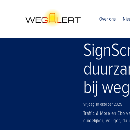
Home
Nieuws
Signscreen
Over ons
Nie
SignScr
duurza
bij we
Vrijdag 10 oktober 2025
Traffic & More en Ebo 
duidelijker, veiliger, d