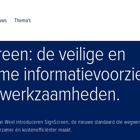
uws
Thema's
een: de veilige en
me informatievoorzi
gwerkzaamheden.
van Weel introduceren SignScreen, de nieuwe standaard die wegw
uurzamer én kostenefficiënter maakt.