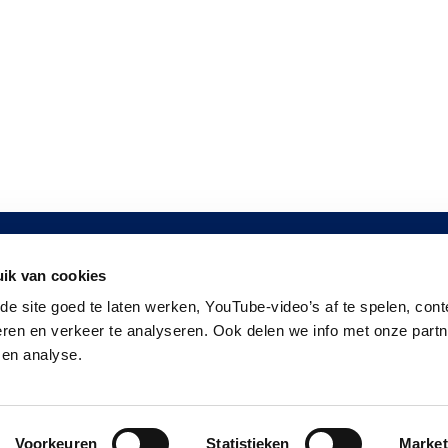
Vragen?
ik van cookies
Neem contact op
e site goed te laten werken, YouTube-video’s af te spelen, cont
eren en verkeer te analyseren. Ook delen we info met onze part
 en analyse.
Voorkeuren
Statistieken
Market