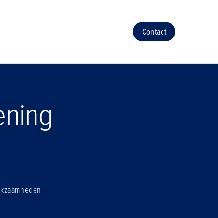
Contact
ening
erkzaamheden