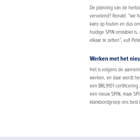
De planning van de herbo
vervelend? Ronald: “we he
kans op fouten en dus onv
huidige SPIN onstabiel is,
elkaar te zetten”, vult Pet
Werken met het nie
Het is volgens de aannem
werken, en daar wordt het 
een BRL9101 certificering
een nieuw SPIN, maar SPIN
klankbordgroep ons best o