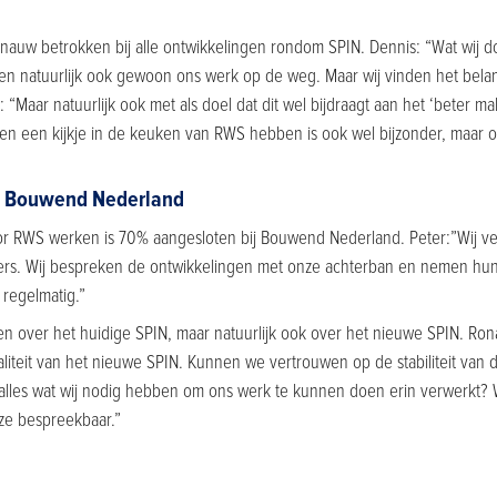
 nauw betrokken bij alle ontwikkelingen rondom SPIN. Dennis: “Wat wij do
bben natuurlijk ook gewoon ons werk op de weg. Maar wij vinden het belan
e: “Maar natuurlijk ook met als doel dat dit wel bijdraagt aan het ‘beter m
rnen een kijkje in de keuken van RWS hebben is ook wel bijzonder, maar 
s Bouwend Nederland
r RWS werken is 70% aangesloten bij Bouwend Nederland. Peter:”Wij 
rs. Wij bespreken de ontwikkelingen met onze achterban en nemen hu
 regelmatig.”
n over het huidige SPIN, maar natuurlijk ook over het nieuwe SPIN. Rona
liteit van het nieuwe SPIN. Kunnen we vertrouwen op de stabiliteit van
s alles wat wij nodig hebben om ons werk te kunnen doen erin verwerkt?
e bespreekbaar.”