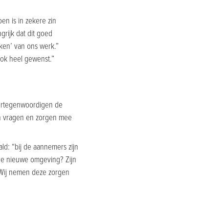
en is in zekere zin
grijk dat dit goed
aken’ van ons werk.”
ook heel gewenst.”
vertegenwoordigen de
n vragen en zorgen mee
ld: “bij de aannemers zijn
 de nieuwe omgeving? Zijn
 Wij nemen deze zorgen