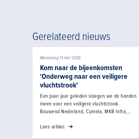
Gerelateerd nieuws
Woensdag 13 mei 2026
Kom naar de bijeenkomsten
'Onderweg naar een veiligere
vluchtstrook'
Een paar jaar geleden sloegen we de handen
ineen voor een veiligere vluchtstrook.
Bouwend Nederland, Cumela, MKB Infra,
Techniek Nederland, TLN, VHG en
Lees artikel
Rijkswaterstaat gingen aan de slag om er
samen voor te zorgen dat we de risico's bij