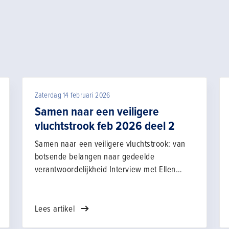
Zaterdag 14 februari 2026
Samen naar een veiligere
vluchtstrook feb 2026 deel 2
Samen naar een veiligere vluchtstrook: van
botsende belangen naar gedeelde
verantwoordelijkheid Interview met Ellen
Buskens en Peter-Jan Hendriks Het project
Veilig werken op de vluchtstrook begon
vanuit een besef van urgentie: ernstige
Lees artikel
ongevallen maakten duidelijk dat het werken