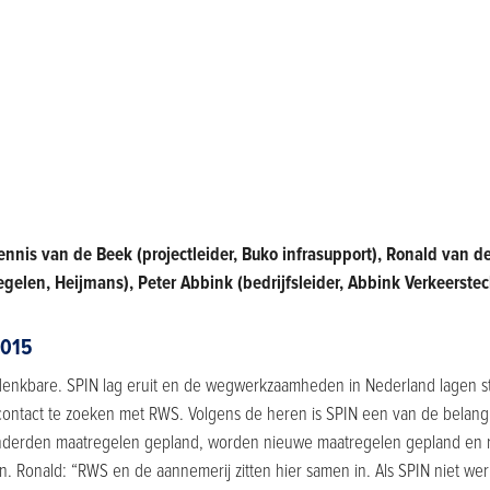
Dennis van de Beek (projectleider, Buko infrasupport), Ronald van
gelen, Heijmans), Peter Abbink (bedrijfsleider, Abbink Verkeerste
2015
enkbare. SPIN lag eruit en de wegwerkzaamheden in Nederland lagen sti
ontact te zoeken met RWS. Volgens de heren is SPIN een van de belangri
honderden maatregelen gepland, worden nieuwe maatregelen gepland en 
 Ronald: “RWS en de aannemerij zitten hier samen in. Als SPIN niet wer