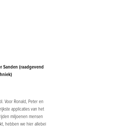
 der Sanden (raadgevend
chniek)
l. Voor Ronald, Peter en
jkste applicaties van het
rijden miljoenen mensen
kt, hebben we hier allebei