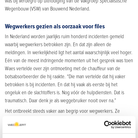
was bij Verdegro op uitnodiging van de Vakgroep Specialistische
Wegenbouw (VSW) van Bouwend Nederland.
Wegwerkers gezien als oorzaak voor files
In Nederland worden jaarlijks ruim honderd incidenten gemeld
waarbij wegwerkers betrokken zijn. En dat zijn alleen de
meldingen. In werkelijkheid ligt het aantal waarschijnlijk veel hoger.
Eén van de meest indringende momenten uit het gesprek was toen
Waes vertelde over zijn ontmoeting met de chauffeur van de
botsabsorbeerder die hij raakte. “Die man vertelde dat hij vaker
betrokken is bij incidenten. En dat hij vaak als eerste bij het
ongeluk en de slachtoffers is. Nog vóór de hulpdiensten. Dat is
traumatisch. Daar denk je als weggebruiker nooit over na.”
Het ontbreekt steeds vaker aan begrip voor wegwerkers. Ze
worden vaak gezien als de oorzaak voor file. “Ze staan alleen maar
wat te kijken”, hoort een aanwezige dan. Maar wegwerkers zorgen
er wel voor dat iedereen nu en straks veilig over de weg kan