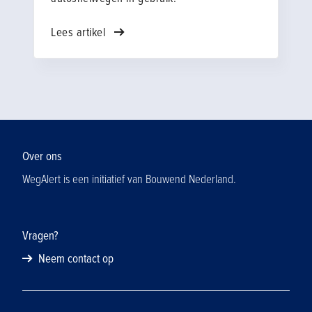
Veiligheid in Projecten) en Peter-Jan
Hendriks (directeur Traffic & More) terug op
Lees artikel
een traject vol inzichten, leermomenten, en
concrete stappen vooruit.
Over ons
WegAlert is een initiatief van Bouwend Nederland.
Vragen?
Neem contact op