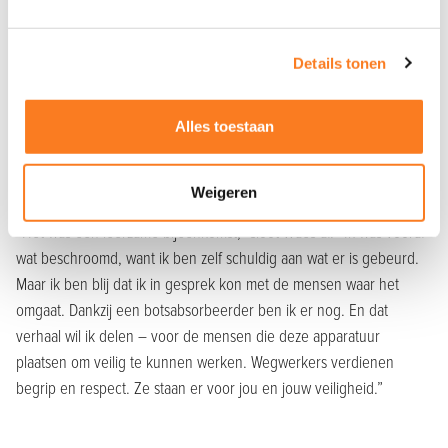
lopen ook al jaren. Maar ze werken wel. Het kost tijd. Je moet
blijven herhalen, blijven uitleggen, blijven vertellen.”
Details tonen
Wegwerkers staan voor jouw veiligheid
De bewustwording en aandacht voor veiligheid vraagt niet alleen
Alles toestaan
inspanningen van de overheid of politiek. De sector moet dit zelf
ook blijven doen. Er zijn genoeg verhalen die mensen op de weg
Weigeren
aanspreken en de boodschap een emotionele lading geven.
“Het was een leerzame bijeenkomst,” sloot Waes af. “Ik was vooraf
wat beschroomd, want ik ben zelf schuldig aan wat er is gebeurd.
Maar ik ben blij dat ik in gesprek kon met de mensen waar het
omgaat. Dankzij een botsabsorbeerder ben ik er nog. En dat
verhaal wil ik delen – voor de mensen die deze apparatuur
plaatsen om veilig te kunnen werken. Wegwerkers verdienen
begrip en respect. Ze staan er voor jou en jouw veiligheid.”