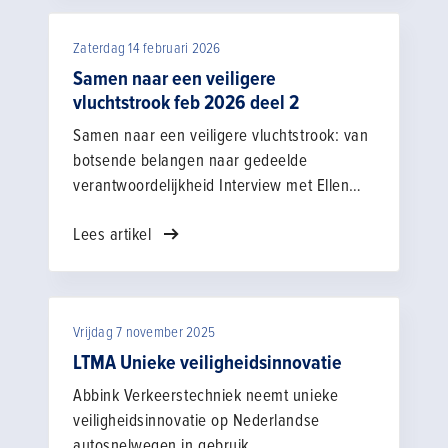
bij het werk op de vluchtstrook verkleinen
en de veiligheid vergroten. Inmiddels zijn er
Zaterdag 14 februari 2026
nieuwe ontwikkelingen én opbrengsten te
melden die relevant zijn voor alle partijen
Samen naar een veiligere
die werkzaamheden (laten) verrichten op en
vluchtstrook feb 2026 deel 2
langs de vluchtstrook. We praten je graag
Samen naar een veiligere vluchtstrook: van
bij over deze vorderingen.
botsende belangen naar gedeelde
verantwoordelijkheid Interview met Ellen
Buskens en Peter-Jan Hendriks Het project
Lees artikel
Veilig werken op de vluchtstrook begon
vanuit een besef van urgentie: ernstige
ongevallen maakten duidelijk dat het
werken langs snelwegen niet langer
Vrijdag 7 november 2025
vanzelfsprekend veilig was. Rijkswaterstaat
en marktpartijen besloten samen op te
LTMA Unieke veiligheidsinnovatie
trekken om risico’s te verminderen. Twee
Abbink Verkeerstechniek neemt unieke
jaar later blikken projectleider Ellen
veiligheidsinnovatie op Nederlandse
Buskens (Rijkswaterstaat, afdeling
autosnelwegen in gebruik.