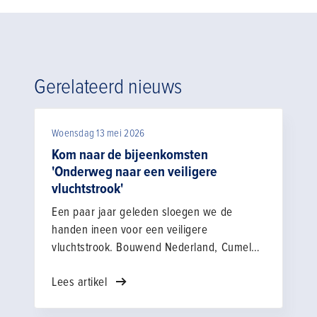
Gerelateerd nieuws
Woensdag 13 mei 2026
Kom naar de bijeenkomsten
'Onderweg naar een veiligere
vluchtstrook'
Een paar jaar geleden sloegen we de
handen ineen voor een veiligere
vluchtstrook. Bouwend Nederland, Cumela,
MKB Infra, Techniek Nederland, TLN, VHG
Lees artikel
en Rijkswaterstaat gingen aan de slag om
er samen voor te zorgen dat we de risico's