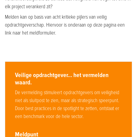
elk project verankerd zit?
Melden kan op basis van acht kritieke pijlers van veilig
opdrachtgeverschap. Hiervoor is onderaan op deze pagina een
link naar het meldformulier.
Veilige opdrachtgever... het vermelden
waard.
De vermelding stimuleert opdrachtgevers om veiligheid
niet als sluitpost te zien, maar als strategisch speerpunt.
Door best practices in de spotlight te zetten, ontstaat er
een benchmark voor de hele sector.
Meldpunt